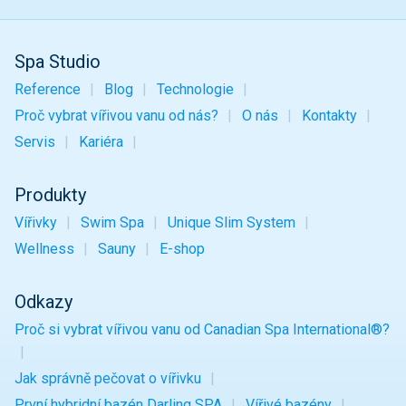
Spa Studio
Reference
Blog
Technologie
Proč vybrat vířivou vanu od nás?
O nás
Kontakty
Servis
Kariéra
Produkty
Vířivky
Swim Spa
Unique Slim System
Wellness
Sauny
E-shop
Odkazy
Proč si vybrat vířivou vanu od Canadian Spa International®?
Jak správně pečovat o vířivku
První hybridní bazén Darling SPA
Vířivé bazény