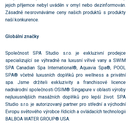
jejich příjemce nebyl uváděn v omyl nebo dezinformován.
Zásadně nesrovnáváme ceny našich produktů s produkty
naší konkurence.
Globální značky
Společnost SPA Studio s.r.o. je exkluzivní prodejce
specializující se výhradně na luxusní vířivé vany a SWIM
SPA Canadian Spa International®, Aquavia Spa®, POOL
SPA® včetně luxusních doplňků pro wellness a privátní
spa. Jsme držiteli exkluzivity a franchisové licence
nadnárodní společnosti OSIM® Singapure v oblasti výroby
nejluxusnějších masážních doplňků pro lepší život. SPA
Studio s.r.o. je autorizovaný partner pro střední a východní
Evropu světového výrobce řídicích a ovládacích technologii
BALBOA WATER GROUP® USA.