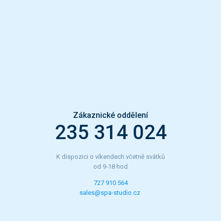
Zákaznické oddělení
235 314 024
K dispozici o víkendech včetně svátků
od 9-18 hod
727 910 564
sales@spa-studio.cz