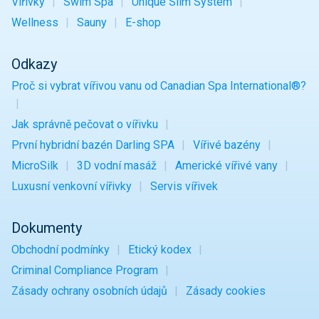
Vířivky
Swim Spa
Unique Slim System
Wellness
Sauny
E-shop
Odkazy
Proč si vybrat vířivou vanu od Canadian Spa International®?
Jak správně pečovat o vířivku
První hybridní bazén Darling SPA
Vířivé bazény
MicroSilk
3D vodní masáž
Americké vířivé vany
Luxusní venkovní vířivky
Servis vířivek
Dokumenty
Obchodní podmínky
Etický kodex
Criminal Compliance Program
Zásady ochrany osobních údajů
Zásady cookies