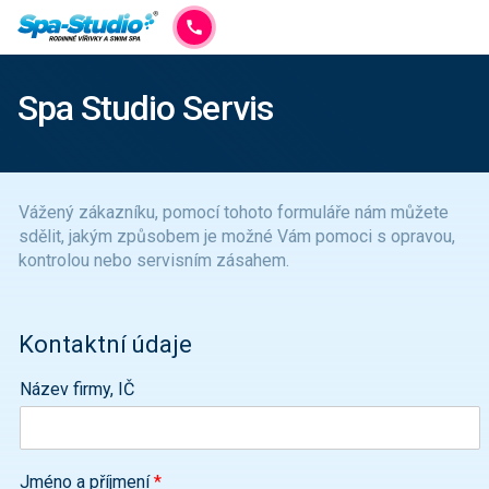
Spa Studio Servis
Vážený zákazníku, pomocí tohoto formuláře nám můžete
sdělit, jakým způsobem je možné Vám pomoci s opravou,
kontrolou nebo servisním zásahem.
Kontaktní údaje
Název firmy, IČ
Jméno a příjmení
*