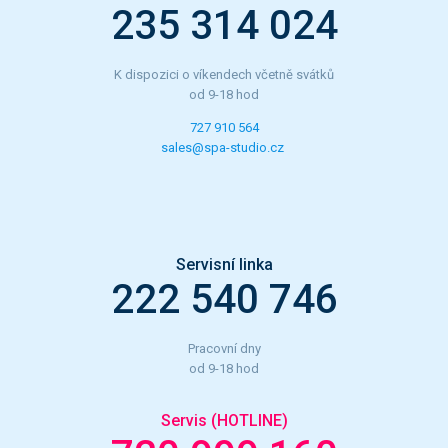
235 314 024
K dispozici o víkendech včetně svátků
od 9-18 hod
727 910 564
sales@spa-studio.cz
Servisní linka
222 540 746
Pracovní dny
od 9-18 hod
Servis (HOTLINE)