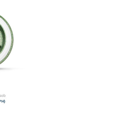
osob
PH)