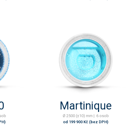
0
Martinique
osob
Ø 2500 (±10) mm | 6 osob
PH)
od 199 900 Kč (bez DPH)