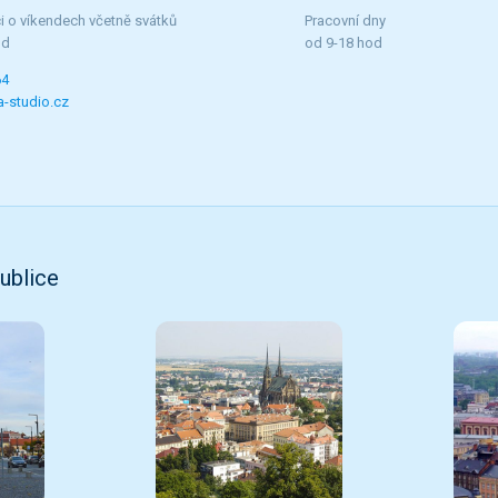
i o víkendech včetně svátků
Pracovní dny
od
od 9-18 hod
64
-studio.cz
ublice