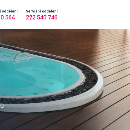
 oddělení
Servisní oddělení
10 564
222 540 746
ku