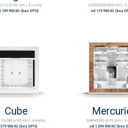
2110 (±10) mm | 4 osoby
2300x2300x920 mm | 5
1 199 900 Kč (bez DPH)
od 179 990 Kč (bez D
Cube
Mercuri
10x780 (±10) mm | 4 osoby
2680x2300 (±10) mm | 4
 379 900 Kč (bez DPH)
od 1 299 900 Kč (bez 