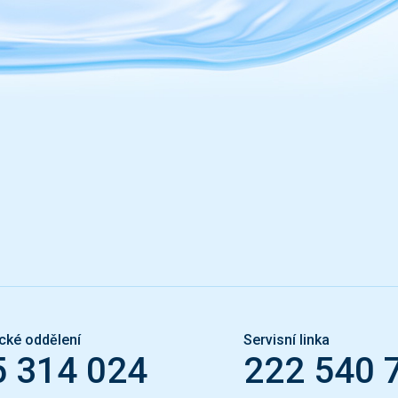
cké oddělení
Servisní linka
5 314 024
222 540 