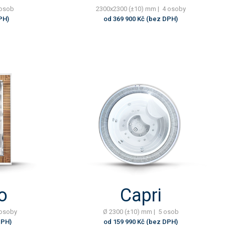
 osob
2300x2300 (±10) mm | 4 osoby
PH)
od 369 900 Kč (bez DPH)
o
Capri
 osoby
Ø 2300 (±10) mm | 5 osob
DPH)
od 159 990 Kč (bez DPH)