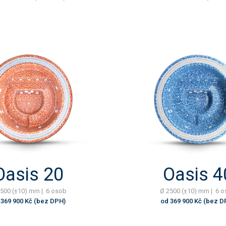
Oasis 20
Oasis 4
500 (±10) mm | 6 osob
Ø 2500 (±10) mm | 6 
 369 900 Kč (bez DPH)
od 369 900 Kč (bez D