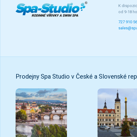
K dispozic
od 9-18 h
727 910 5
sales@spa
Prodejny Spa Studio v České a Slovenské rep