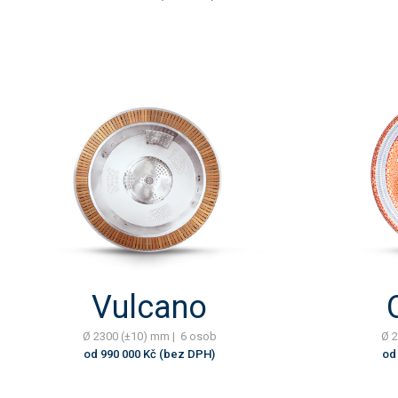
Vulcano
Ø 2300 (±10) mm | 6 osob
Ø 2
od 990 000 Kč (bez DPH)
od