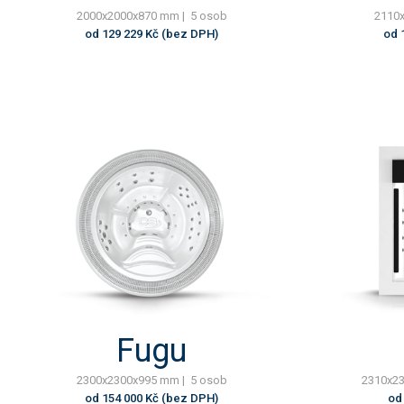
2000x2000x870 mm | 5 osob
2110x
od 129 229 Kč (bez DPH)
od 
Fugu
2300x2300x995 mm | 5 osob
2310x23
od 154 000 Kč (bez DPH)
od