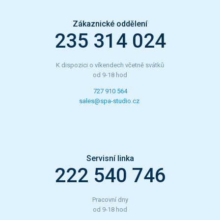
Zákaznické oddělení
235 314 024
K dispozici o víkendech včetně svátků
od 9-18 hod
727 910 564
sales@spa-studio.cz
Servisní linka
222 540 746
Pracovní dny
od 9-18 hod