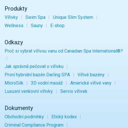
Produkty
Vířivky
Swim Spa
Unique Slim System
Wellness
Sauny
E-shop
Odkazy
Proč si vybrat vířivou vanu od Canadian Spa International®?
Jak správně pečovat o vířivku
První hybridní bazén Darling SPA
Vířivé bazény
MicroSilk
3D vodní masáž
Americké vířivé vany
Luxusní venkovní vířivky
Servis vířivek
Dokumenty
Obchodní podmínky
Etický kodex
Criminal Compliance Program