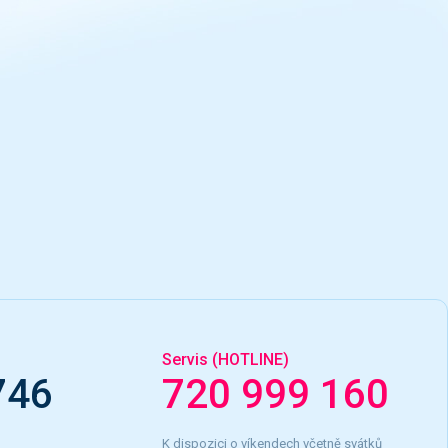
Servis (HOTLINE)
746
720 999 160
K dispozici o víkendech včetně svátků