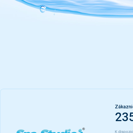
Zákazni
23
K dispozic