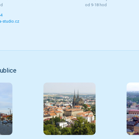
od
od 9-18 hod
64
-studio.cz
ublice