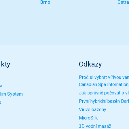
Brno
Ostr
kty
Odkazy
Proč si vybrat vířivou va
Canadian Spa Internatio
a
Jak správně pečovat o ví
Slim System
První hybridní bazén Dar
s
Vířivé bazény
MicroSilk
3D vodní masáž