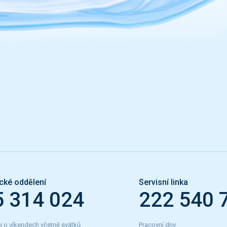
cké oddělení
Servisní linka
5 314 024
222 540 
i o víkendech včetně svátků
Pracovní dny