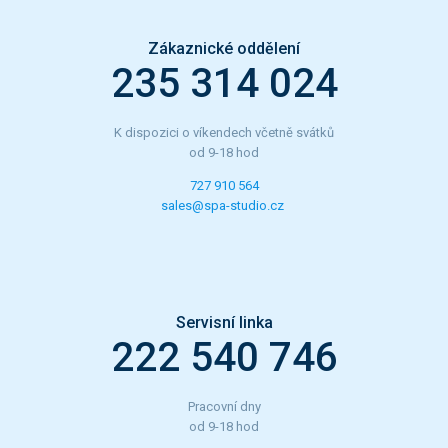
Zákaznické oddělení
235 314 024
K dispozici o víkendech včetně svátků
od 9-18 hod
727 910 564
sales@spa-studio.cz
Servisní linka
222 540 746
Pracovní dny
od 9-18 hod