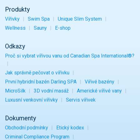
Produkty
Vířivky
Swim Spa
Unique Slim System
Wellness
Sauny
E-shop
Odkazy
Proč si vybrat vířivou vanu od Canadian Spa International®?
Jak správně pečovat o vířivku
První hybridní bazén Darling SPA
Vířivé bazény
MicroSilk
3D vodní masáž
Americké vířivé vany
Luxusní venkovní vířivky
Servis vířivek
Dokumenty
Obchodní podmínky
Etický kodex
Criminal Compliance Program