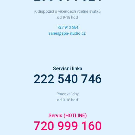
K dispozici o víkendech včetně svátků
od 9-18 hod
727 910 564
sales@spa-studio.cz
Servisní linka
222 540 746
Pracovní dny
od 9-18 hod
Servis (HOTLINE)
720 999 160