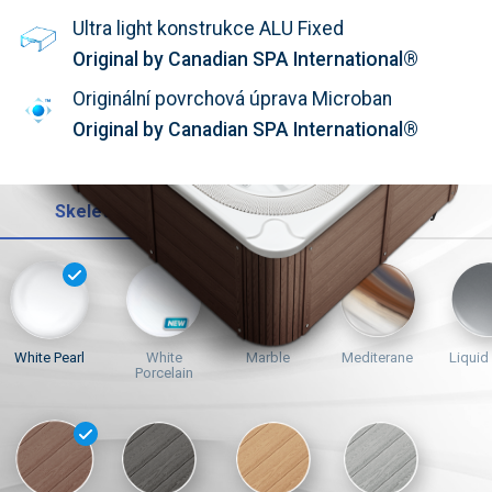
Ultra light konstrukce ALU Fixed
Original by Canadian SPA International®
Originální povrchová úprava Microban
Original by Canadian SPA International®
Skelet
Opláštění
Trysky
White Pearl
White
Marble
Mediterane
Liquid
Porcelain