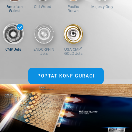
American
Old Wood
Pacific
Majesty Grey
Walnut
Brown
®
CMP Jets
ENDORPHIN
USA CMP
Jets
GOLD Jets
POPTAT KONFIGURACI