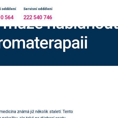
 oddělení
Servisní oddělení
a může nabídnout
10 564
222 540 746
romaterapaii
medicína známá již několik staletí. Tento