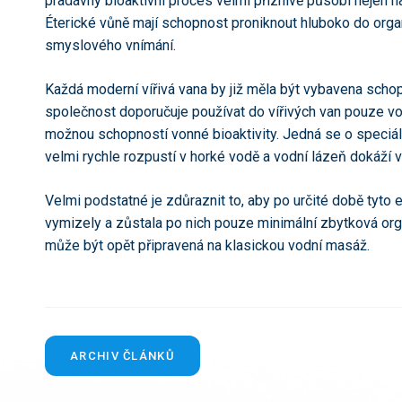
pradávný bioaktivní proces velmi příznivě působí nejen na
Éterické vůně mají schopnost proniknout hluboko do org
smyslového vnímání.
Každá moderní vířivá vana by již měla být vybavena schop
společnost doporučuje používat do vířivých van pouze vo
možnou schopností vonné bioaktivity. Jedná se o speciáln
velmi rychle rozpustí v horké vodě a vodní lázeň dokáží
Velmi podstatné je zdůraznit to, aby po určité době tyto e
vymizely a zůstala po nich pouze minimální zbytková orga
může být opět připravená na klasickou vodní masáž.
ARCHIV ČLÁNKŮ