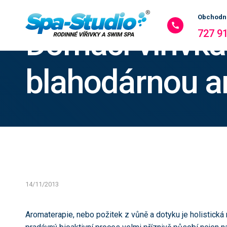
Obchodní
Domácí vířivk
727 9
blahodárnou a
14/11/2013
Aromaterapie, nebo požitek z vůně a dotyku je holistická 