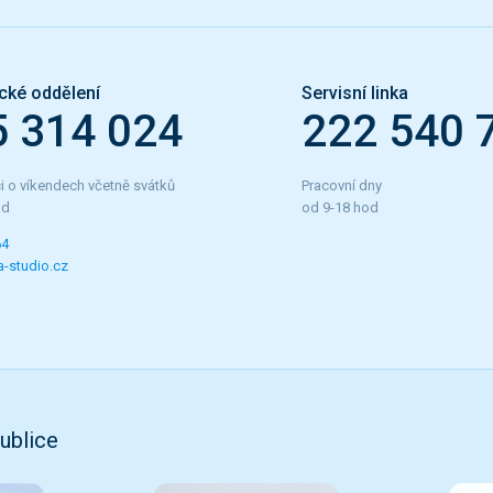
cké oddělení
Servisní linka
5 314 024
222 540 
i o víkendech včetně svátků
Pracovní dny
od
od 9-18 hod
64
-studio.cz
ublice