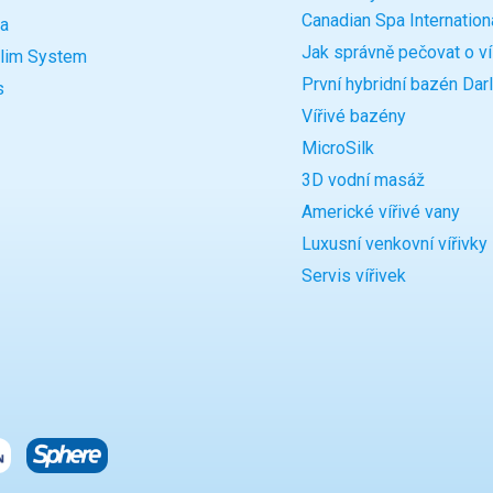
Canadian Spa Internatio
a
Jak správně pečovat o ví
Slim System
První hybridní bazén Dar
s
Vířivé bazény
MicroSilk
3D vodní masáž
Americké vířivé vany
Luxusní venkovní vířivky
Servis vířivek