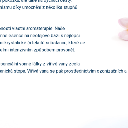
 pokožku, ale také na dýchací cesty.
anismu díky umocnění z několika stupňů
nosti vlastní aromaterapie. Naše
nné esence na neolejové bázi s nejlepší
í krystalické či tekuté substance, které se
 velmi intenzivním způsobem provonět.
senciální vonné látky z vířivé vany zcela
nická stopa. Vířivá vana se pak prostřednictvím ozonizačních a f