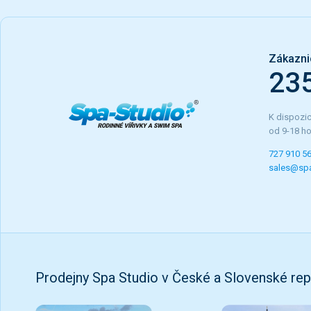
Zákazni
23
K dispozic
od 9-18 h
727 910 5
sales@spa
Prodejny Spa Studio v České a Slovenské rep