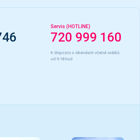
Servis (HOTLINE)
746
720 999 160
K dispozici o víkendech včetně svátků
od 9-18 hod