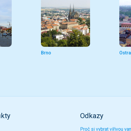
Brno
Ostr
kty
Odkazy
Proč si vybrat vířivou va