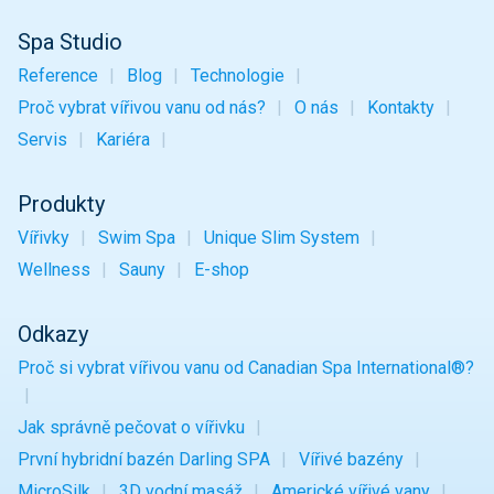
Spa Studio
Reference
Blog
Technologie
Proč vybrat vířivou vanu od nás?
O nás
Kontakty
Servis
Kariéra
Produkty
Vířivky
Swim Spa
Unique Slim System
Wellness
Sauny
E-shop
Odkazy
Proč si vybrat vířivou vanu od Canadian Spa International®?
Jak správně pečovat o vířivku
První hybridní bazén Darling SPA
Vířivé bazény
MicroSilk
3D vodní masáž
Americké vířivé vany