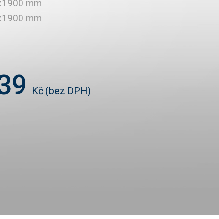
x1900 mm
x1900 mm
39
Kč
(bez DPH)