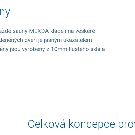
ěny
 každé sauny MEXDA klade i na veškeré
kleněných dveří je jasným ukazatelem
těny jsou vyrobeny z 10mm tlustého skla a
Celková koncepce pro