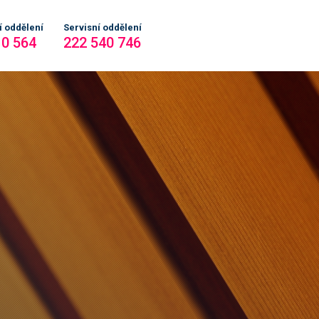
 oddělení
Servisní oddělení
10 564
222 540 746