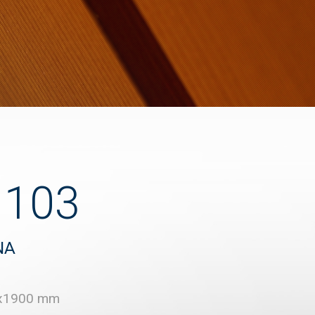
1103
NA
x1900 mm