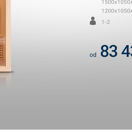
1500x1050
1200x1050
1-2
83 4
od