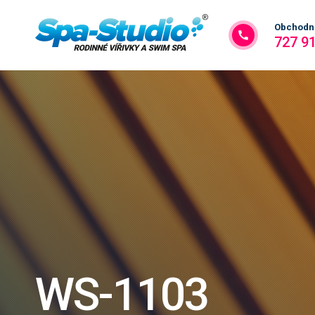
Obchodní
727 9
WS-1103