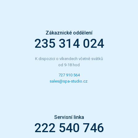
Zákaznické oddělení
235 314 024
K dispozici o víkendech včetně svátků
od 9-18 hod
727 910 564
sales@spa-studio.cz
Servisní linka
222 540 746