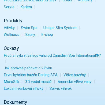
Proč vybrat vířivou vanu od nás?
O nás
Kontakty
Servis
Kariéra
Produkty
Vířivky
Swim Spa
Unique Slim System
Wellness
Sauny
E-shop
Odkazy
Proč si vybrat vířivou vanu od Canadian Spa International®?
Jak správně pečovat o vířivku
První hybridní bazén Darling SPA
Vířivé bazény
MicroSilk
3D vodní masáž
Americké vířivé vany
Luxusní venkovní vířivky
Servis vířivek
Dokumenty